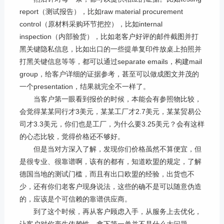
report
（测试报告），比如
raw material procurement
control
（原材料采购环节把控），比如
internal
inspection
（内部验货），比如老客户好评的邮件截图并打
黑关键隐私信息，比如出口的一些提单复印件放桌上拍照并
打黑关键信息等等，都可以通过
separate emails
，构建
mail
group
，给客户详细的证据参考，甚至可以做成图文并茂的
一个
presentation
，结果就完全不一样了。
当客户第一眼看到报价的时候，本能会有参照物比较，
会觉得某某同行才
3
美元，某某工厂才
2.7
美元，某某贸易公
司才
3.3
美元，你们也是工厂，为什么要
3.25
美元？会有这样
的心态比较，觉得价格还不够好。
但是当对方深入了解，发现你们价格虽然不算便宜，但
是很专业、很靠谱啊，该有的都有，知道欧盟的规定，了解
德国当地的测试门槛，而且有出口欧盟的经验，出货也不
少，还有你们老客户现身说法，这些的确不是可以随意伪造
的，应该是个可信赖的靠谱供应商。
到了这个时候，再从客户顾虑入手，从服务上去优化，