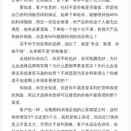
让客户对你产生依赖性，拿下第一单并不是什么大问题。
要知道，客户在意的，往往不是价格是否最低，而是他
自己的利润能否得到保证。如果下单给你，能够维持他
40%
的利润预期，而且一切安全靠谱，对产品和你这个人都无比
满意，他有必要冒险，下单给一个他十分不满，有很大产品
和操作风险，但是有
50%
预期利润的供应商么？
买手对于供应商的选择，说白了，就是
“
专业、靠谱、价
格不错
”
，从来都不是
“
价格最低
”
。
这就好比你自己，你买手机也好，你买电脑也好，为什
么会选择品牌商官网？为什么爱跑苹果直营店？为什么会选
择京东或者亚马逊的自营？不就是因为安全和靠谱么？你难
道不知道网上有很多更便宜的？
你知道，你完全知道。但是你不愿意冒买到烂货和假货
的风险，所以才选择你觉得可以接受的价格中最靠谱的那个
渠道。
客户也一样，当预期利润满足他的心里期望之时，这时
候你便宜
3
个点还是
5
个点，虽然是锦上添花，但决定订单的
意义不是太大。尽管出于谈判策略，客户永远会告诉你，你