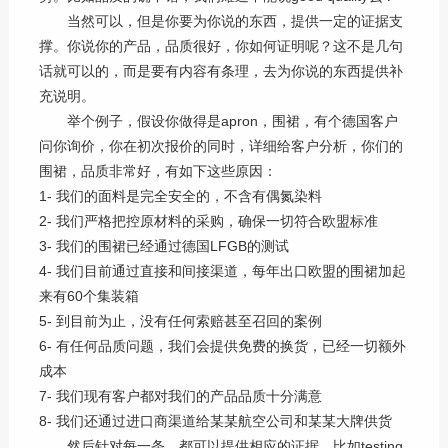
当然可以，但是你要为你说的东西，提供一定的证据支
撑。你说你的产品，品质很好，你如何证明呢？这不是几句
话就可以的，而是要有内容有条理，去为你说的东西提供补
充说明。
举个例子，假设你做得是
apron
，围裙，有个德国客户
问你询价，你在初次报价的同时，详细给客户分析，你们的
围裙，品质非常好，有如下这些原因：
1-
我们的面料是完全安全的，不含有偶氮染料
2-
我们严格把控原材料的采购，确保一切符合欧盟标准
3-
我们的围裙已经通过德国
LFGB
的测试
4-
我们目前通过直接和间接渠道，每年出口欧盟的围裙加起
来有
60
个集装箱
5-
到目前为止，没有任何索赔甚至召回的案例
6-
有任何品质问题，我们会提供免费的换货，已经一切额外
成本
7-
我们现有客户都对我们的产品品质十分满意
8-
我们还通过进口商渠道给某某航空公司和某某大牌供货
然后针对每一条，都可以提供相应的证据。比如
testing