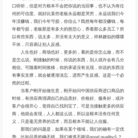
口听听，但是对方根本不会把你说的当回事，也不认为有任
何的可信度。就好比某些老板永远都是哭穷，永远说我们今
年没赚钱，我们今年亏损，你信么？既然每年都没赚钱，每
年都亏损，老板那是有多大的慈悲心，养着那么多员工？所
以有些东西，说太多，并没有太大的意义，祥林嫂似的喋喋
不休，只容易让别人反感。
人生也好，商场也好，更多的，看的是你怎么做，而不
是怎么说。刚接触的时候，你说的东西，别人或许会有几分
相信。可随着时间推移，你的承诺没有兑现，你说的东西没
有事实支撑，就会被逐渐淡忘，进而产生反感。这是一个必
然的过程。
当客户刚开始做生意，刚开始问中国供应商进口商品的
时候，有供应商强调自己的品质好、价格好、服务好，或许
客户会很开心，觉得自己找到宝了。可是当接触更多的供应
商，他就会发现，人人都这么说，所以这根本没有任何意
义，只是毫无营养的话术，而且根本不能让人信服。
那我们的问题是，如果在某个领域，我们的确有一定优
势。比如品质的确不错，我们难道不能说
good quality
么？