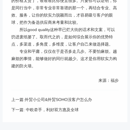
的价格太贵了，谁谁谁比你便宜很多。只要你可以证明，你
是同行当中，非常专业非常靠谱的那一个，再结合专业、高
效、服务，让你的软实力脱颖而出，才容易吸引客户的眼
球，把作为备选供应商来考量和比较。
所以
good quality
这种早已烂大街的话术和文案，可以
扔进废纸篓了。取而代之的，是如何综合展示你的优势特
点，多渠道，多角度，多维度，让客户自己来做选择题。
专业和平庸，仅仅在于是否多走几步。不要怕麻烦。越
麻烦的事情，能够做好的同行就越少。这才是你用软实力构
建的防火墙。
来源：福步
上一篇:外贸小公司&外贸SOHO没客户怎么办
下一篇: 中欧牵手，利好双方惠及全球